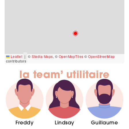
Leaflet
|
©
Stadia Maps
, ©
OpenMapTiles
©
OpenStreetMap
contributors
la team’ utilitaire
Freddy
Lindsay
Guillaume