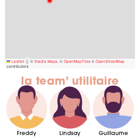
Leaflet
|
©
Stadia Maps
, ©
OpenMapTiles
©
OpenStreetMap
contributors
la team’ utilitaire
Freddy
Lindsay
Guillaume